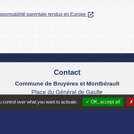
open_in_new
sponsabilité parentale rendus en Europe
Contact
Commune de Bruyères et Montbérault
Place du Général de Gaulle
02860 Bruyères-et-Montbérault - FRANCE
 control over what you want to activate
OK, accept all
+33 3 23 24 74 77
Formulaire de contact