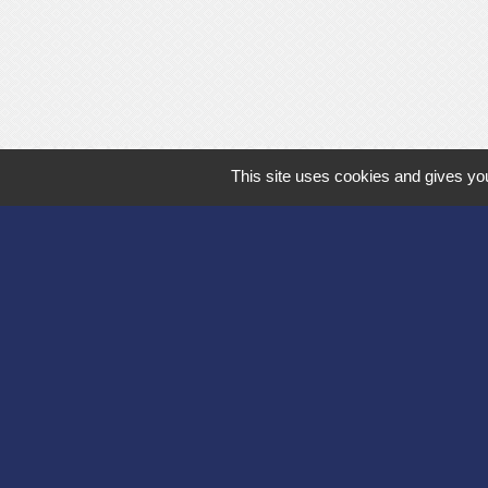
This site uses cookies and gives you
Département de l'
Communauté d'agg
Région des Hauts
Préfecture de l'Ai
Association Bruyèr
Mentions légales
-
Poli