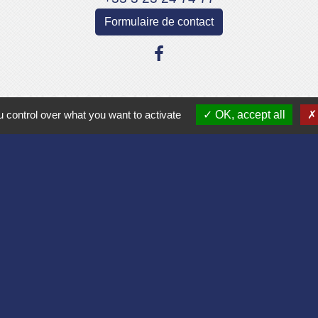
Formulaire de contact
Liens
 control over what you want to activate
OK, accept all
Aisne
lomération du Pays Laonnois
 de France
sne
es Loisirs
tique de confidentialité
-
Accessibilité
-
Plan du site