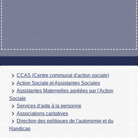
keyboard_arrow_right
CCAS (Centre communal d'action sociale)
keyboard_arrow_right
Action Sociale et Assistantes Sociales
keyboard_arrow_right
Assistantes Maternelles agréées par l'Action
Sociale
keyboard_arrow_right
Services d'aide à la personne
keyboard_arrow_right
Associations caritatives
keyboard_arrow_right
Direction des politiques de l'autonomie et du
Handicap