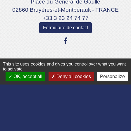
Place du Général de Gaulle
02860 Bruyères-et-Montbérault - FRANCE
+33 3 23 24 74 77
Formulaire de contact
Liens
This site uses cookies and gives you control over what you want
to activate
OK, accept all
Deny all cookies
Personalize
Département de l'Aisne
Communauté d'agglomération du Pays
Laonnois
Région des Hauts de France
Préfecture de l'Aisne
Association Bruyères Loisirs