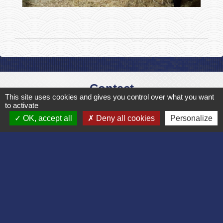
Contact
This site uses cookies and gives you control over what you want
to activate
Commune de Bruyères et Montbérault
OK, accept all
Deny all cookies
Personalize
Place du Général de Gaulle
02860 Bruyères-et-Montbérault - FRANCE
+33 3 23 24 74 77
Formulaire de contact