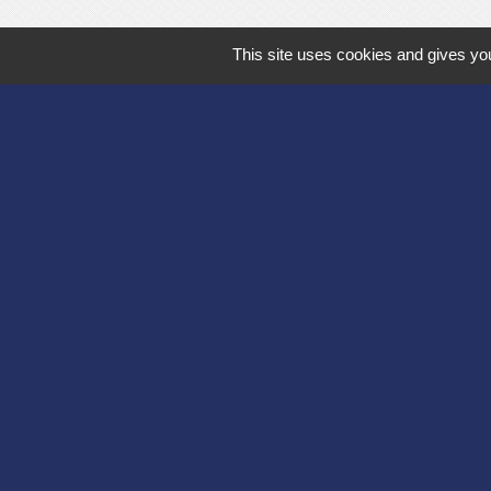
This site uses cookies and gives you
Département de l'
Communauté d'agg
Région des Hauts
Préfecture de l'Ai
Association Bruyèr
Mentions légales
-
Poli