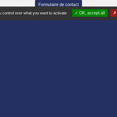
Formulaire de contact
 control over what you want to activate
OK, accept all
Liens
Aisne
lomération du Pays Laonnois
 de France
sne
es Loisirs
tique de confidentialité
-
Accessibilité
-
Plan du site
Site créé en partenariat avec Réseau des Communes