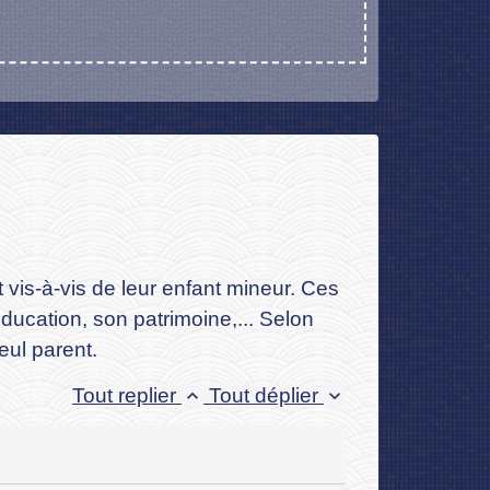
 vis-à-vis de leur enfant mineur. Ces
 éducation, son patrimoine,... Selon
eul parent.
Tout replier
Tout déplier
keyboard_arrow_up
keyboard_arrow_down