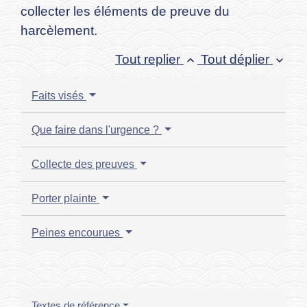
collecter les éléments de preuve du
harcèlement.
Tout replier
Tout déplier
keyboard_arrow_up
keyboard_arrow_down
Faits visés
Que faire dans l'urgence ?
Collecte des preuves
Porter plainte
Peines encourues
Textes de référence