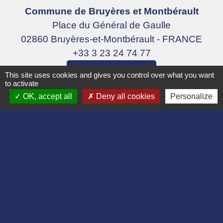
Commune de Bruyères et Montbérault
Place du Général de Gaulle
02860 Bruyères-et-Montbérault - FRANCE
+33 3 23 24 74 77
Formulaire de contact
This site uses cookies and gives you control over what you want
to activate
OK, accept all
Deny all cookies
Personalize
Liens
Département de l'Aisne
Communauté d'agglomération du Pays
Laonnois
Région des Hauts de France
Préfecture de l'Aisne