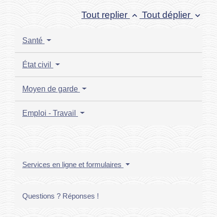
Tout replier
Tout déplier
keyboard_arrow_up
keyboard_arrow_down
Santé
État civil
Moyen de garde
Emploi - Travail
Services en ligne et formulaires
Questions ? Réponses !