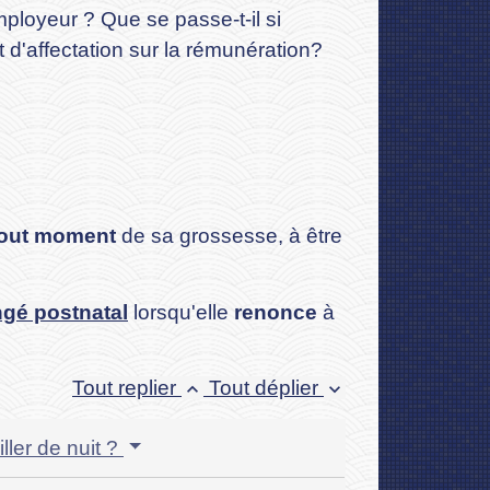
employeur ? Que se passe-t-il si
 d'affectation sur la rémunération?
tout moment
de sa grossesse, à être
gé postnatal
lorsqu'elle
renonce
à
Tout replier
Tout déplier
keyboard_arrow_up
keyboard_arrow_down
ller de nuit ?