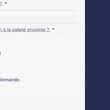
 ?
n à la salarié enceinte ?
t
a demande.