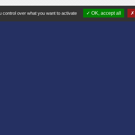
Commune de Bruyères et Montbérault
 control over what you want to activate
OK, accept all
Place du Général de Gaulle
02860 Bruyères-et-Montbérault - FRANCE
+33 3 23 24 74 77
Formulaire de contact
Liens
Aisne
lomération du Pays Laonnois
 de France
sne
es Loisirs