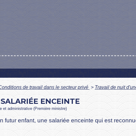
Conditions de travail dans le secteur privé
>
Travail de nuit d'u
 SALARIÉE ENCEINTE
le et administrative (Première ministre)
 futur enfant, une salariée enceinte qui est reconnue 