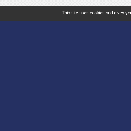
This site uses cookies and gives you
Département de l'
Communauté d'agg
Région des Hauts
Préfecture de l'Ai
Association Bruyèr