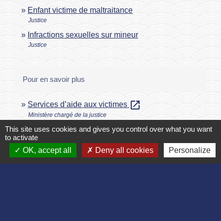
Enfant victime de maltraitance
Justice
Infractions sexuelles sur mineur
Justice
Pour en savoir plus
open_in_new
Services d’aide aux victimes
Ministère chargé de la justice
open_in_new
This site uses cookies and gives you control over what you want
La justice des mineurs
to activate
Ministère chargé de la justice
OK, accept all
Deny all cookies
Personalize
Parcours victimes (violences physiques, sexuelles
open_in_new
ou psychologiques)
Ministère chargé de la justice
Signaler une erreur sur cette page