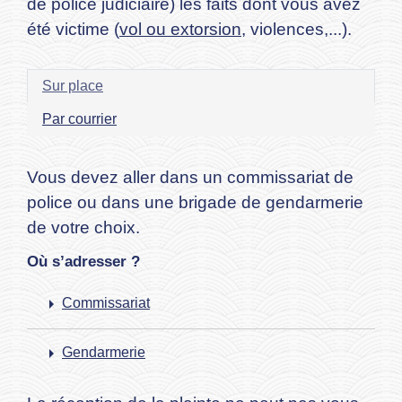
de police judiciaire) les faits dont vous avez
été victime (
vol ou extorsion
, violences,...).
Sur place
Par courrier
Vous devez aller dans un commissariat de
police ou dans une brigade de gendarmerie
de votre choix.
Où s’adresser ?
arrow_right
Commissariat
arrow_right
Gendarmerie