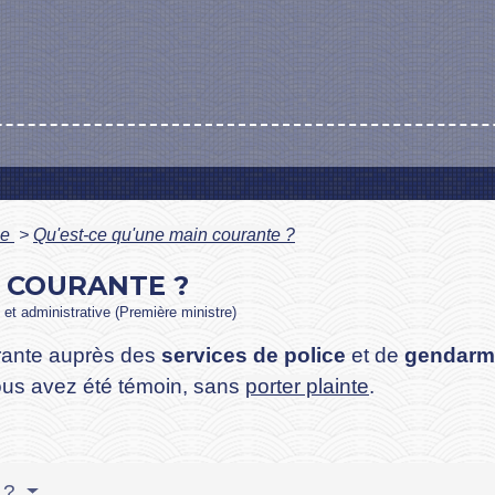
le
>
Qu'est-ce qu'une main courante ?
N COURANTE ?
e et administrative (Première ministre)
rante auprès des
services de police
et de
gendarm
ous avez été témoin, sans
porter plainte
.
e ?