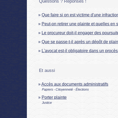
Questions ? Réponses !
Que faire si on est victime d'une infractio
Peut-on retirer une plainte et quelles en
Le procureur doit-il engager des poursuite
Que se passe-t-il après un dépôt de plain
L'avocat est-il obligatoire dans un procè
Et aussi
Accès aux documents administratifs
Papiers - Citoyenneté - Élections
Porter plainte
Justice