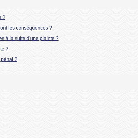
n ?
 sont les conséquences ?
s à la suite d'une plainte ?
te ?
s pénal ?