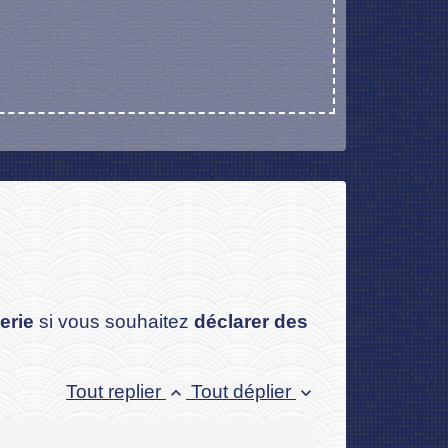
erie
si vous souhaitez
déclarer des
Tout replier
Tout déplier
keyboard_arrow_up
keyboard_arrow_down