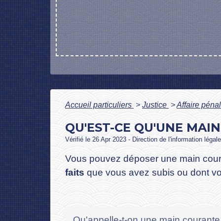
Accueil particuliers
>
Justice
>
Affaire péna
QU'EST-CE QU'UNE MAI
Vérifié le 26 Apr 2023 - Direction de l'information légal
Vous pouvez déposer une main cou
faits
que vous avez subis ou dont v
Qu'appelle-t-on une main courant