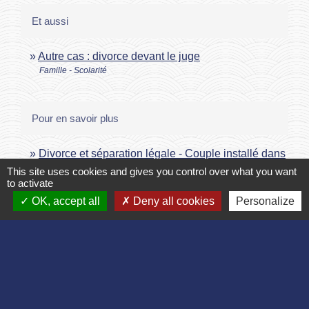
Et aussi
Autre cas : divorce devant le juge
Famille - Scolarité
Pour en savoir plus
Divorce et séparation légale - Couple installé dans
open_in_new
l'Union européenne
This site uses cookies and gives you control over what you want
to activate
Commission européenne
OK, accept all
Deny all cookies
Personalize
Établissement de la conventions d'honoraires
open_in_new
d'avocat en matière de divorce
Conseil national des barreaux
Signaler une erreur sur cette page