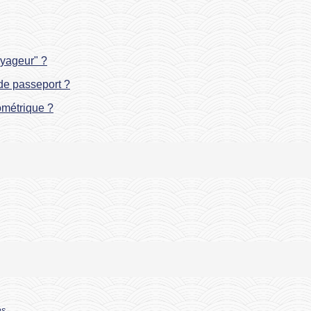
yageur" ?
e passeport ?
ométrique ?
es