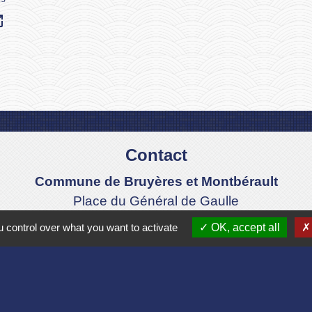
_new
Contact
Commune de Bruyères et Montbérault
Place du Général de Gaulle
02860 Bruyères-et-Montbérault - FRANCE
 control over what you want to activate
OK, accept all
+33 3 23 24 74 77
Formulaire de contact