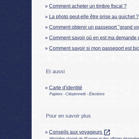
Comment acheter un timbre fiscal ?
La photo peut-elle être prise au guichet ?
Comment obtenir un passeport "grand vo
Comment savoir où en est ma demande d
Comment savoir si mon passeport est bi
Et aussi
Carte d'identité
Papiers - Citoyenneté - Élections
Pour en savoir plus
open_in_new
Conseils aux voyageurs
Ministère chargé de l'Europe et des affaires étrangèr