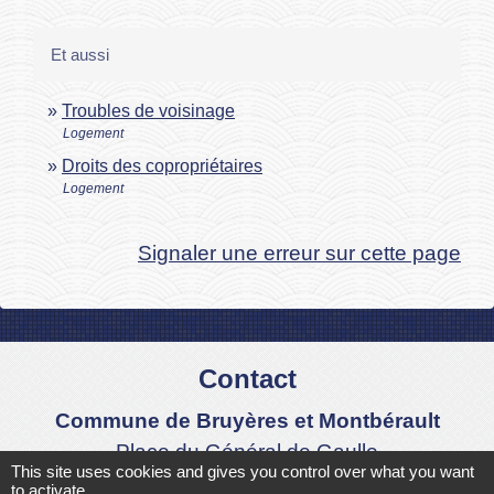
Et aussi
Troubles de voisinage
Logement
Droits des copropriétaires
Logement
Signaler une erreur sur cette page
Contact
Commune de Bruyères et Montbérault
Place du Général de Gaulle
This site uses cookies and gives you control over what you want
02860 Bruyères-et-Montbérault - FRANCE
to activate