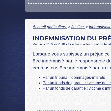
Accueil particuliers
>
Justice
>
Indemnisatio
INDEMNISATION DU PRÉ
Vérifié le 31 May 2018 - Direction de l'information léga
Lorsque vous subissez un préjudice 
être indemnisé par le responsable du
certains cas être indemnisé par un f
Par un tribunal : dommages-intérêts
Par un fonds de garantie : victime de t
Par un fonds de garantie : victime d'inf