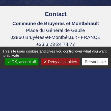
Contact
Commune de Bruyères et Montbérault
Place du Général de Gaulle
02860 Bruyères-et-Montbérault - FRANCE
+33 3 23 24 74 77
This site uses cookies and gives you control over what you want
Formulaire de contact
to activate
OK, accept all
Deny all cookies
Personalize
Liens
Département de l'Aisne
Communauté d'agglomération du Pays
Laonnois