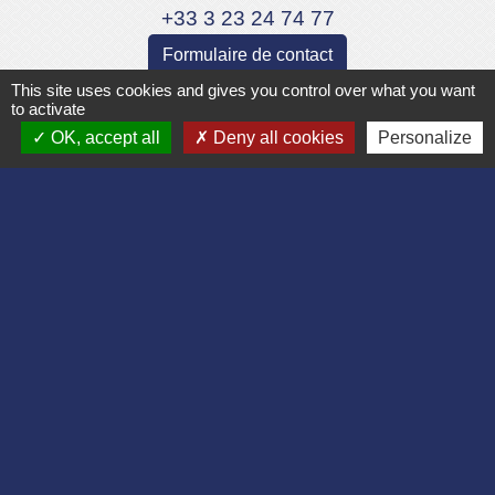
+33 3 23 24 74 77
Formulaire de contact
This site uses cookies and gives you control over what you want
to activate
OK, accept all
Deny all cookies
Personalize
Liens
Département de l'Aisne
Communauté d'agglomération du Pays
Laonnois
Région des Hauts de France
Préfecture de l'Aisne
Association Bruyères Loisirs
Mentions légales
-
Politique de confidentialité
-