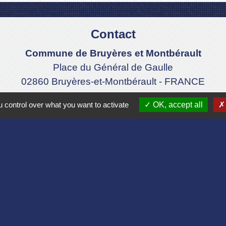
Contact
Commune de Bruyères et Montbérault
Place du Général de Gaulle
02860 Bruyères-et-Montbérault - FRANCE
+33 3 23 24 74 77
 control over what you want to activate
OK, accept all
Formulaire de contact
Liens
Aisne
lomération du Pays Laonnois