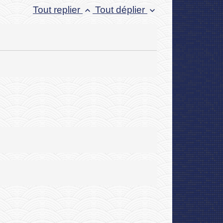
Tout replier
Tout déplier
keyboard_arrow_up
keyboard_arrow_down