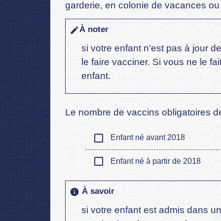
garderie, en colonie de vacances ou t
À noter
edit
si votre enfant n'est pas à jour 
le faire vacciner. Si vous ne le f
enfant.
Le nombre de vaccins obligatoires 
check_box_outline_blank
Enfant né avant 2018
check_box_outline_blank
Enfant né à partir de 2018
À savoir
info
si votre enfant est admis dans un 