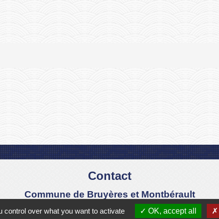
Contact
Commune de Bruyères et Montbérault
Place du Général de Gaulle
 control over what you want to activate
OK, accept all