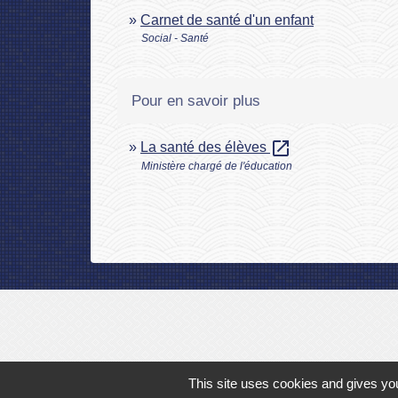
Carnet de santé d'un enfant
Social - Santé
Pour en savoir plus
open_in_new
La santé des élèves
Ministère chargé de l'éducation
This site uses cookies and gives you