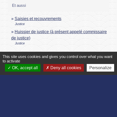
Et aussi
Saisies et recouvrements
Justice
Huissier de justice (à présent appelé commissaire
de justice)
Justice
This site uses cookies and gives you control over what you want
Signaler une erreur sur cette page
to activate
OK, accept all
Deny all cookies
Personalize
Contact
Commune de Bruyères et Montbérault
Place du Général de Gaulle
02860 Bruyères-et-Montbérault - FRANCE