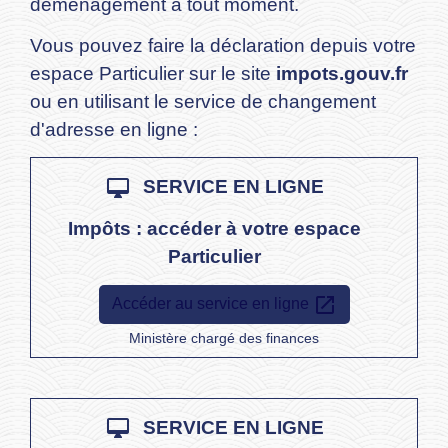
déménagement à tout moment.
Vous pouvez faire la déclaration depuis votre
espace Particulier sur le site
impots.gouv.fr
ou en utilisant le service de changement
d'adresse en ligne :
desktop_mac
SERVICE EN LIGNE
Impôts : accéder à votre espace
Particulier
open_in_new
Accéder au service en ligne
Ministère chargé des finances
desktop_mac
SERVICE EN LIGNE