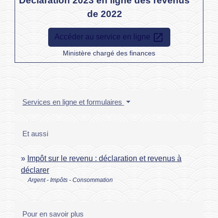
Déclaration 2023 en ligne des revenus
de 2022
open_in_new
Accéder au service en ligne
Ministère chargé des finances
Services en ligne et formulaires
Et aussi
Impôt sur le revenu : déclaration et revenus à
déclarer
Argent - Impôts - Consommation
Pour en savoir plus