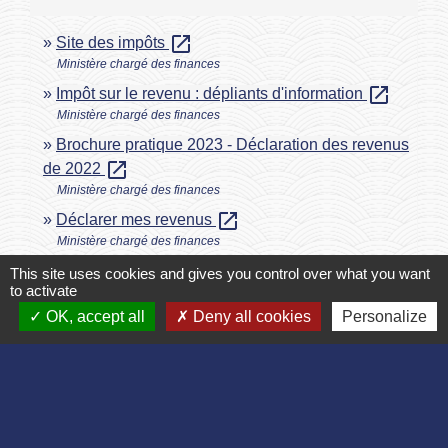
open_in_new
Site des impôts
Ministère chargé des finances
open_in_new
Impôt sur le revenu : dépliants d'information
Ministère chargé des finances
Brochure pratique 2023 - Déclaration des revenus
open_in_new
de 2022
Ministère chargé des finances
open_in_new
Déclarer mes revenus
Ministère chargé des finances
This site uses cookies and gives you control over what you want
to activate
Signaler une erreur sur cette page
OK, accept all
Deny all cookies
Personalize
Contact