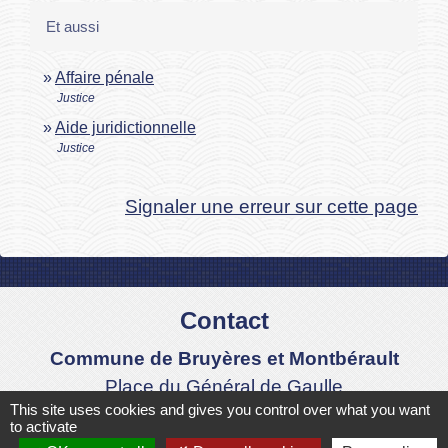
Et aussi
Affaire pénale
Justice
Aide juridictionnelle
Justice
Signaler une erreur sur cette page
Contact
Commune de Bruyères et Montbérault
Place du Général de Gaulle
This site uses cookies and gives you control over what you want
02860 Bruyères-et-Montbérault - FRANCE
to activate
+33 3 23 24 74 77