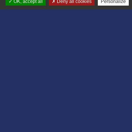
OK, accept all
Deny all cookies
Personalize
Formulaire de contact
Liens
Département de l'Aisne
Communauté d'agglomération du Pays
Laonnois
Région des Hauts de France
Préfecture de l'Aisne
Association Bruyères Loisirs
Mentions légales
-
Politique de confidentialité
-
Accessibilité
-
Plan du site
-