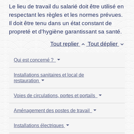
Le lieu de travail du salarié doit être utilisé en
respectant les règles et les normes prévues.
Il doit être tenu dans un état constant de
propreté et d'hygiène garantissant sa santé.
Tout replier
Tout déplier
keyboard_arrow_up
keyboard_arrow_down
Qui est concerné ?
Installations sanitaires et local de
restauration
Voies de circulations, portes et portails
Aménagement des postes de travail
Installations électriques