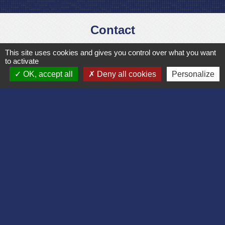
Contact
Commune de Bruyères et Montbérault
This site uses cookies and gives you control over what you want
to activate
Place du Général de Gaulle
OK, accept all
Deny all cookies
Personalize
02860 Bruyères-et-Montbérault - FRANCE
+33 3 23 24 74 77
Formulaire de contact
Liens
Département de l'Aisne
Communauté d'agglomération du Pays
Laonnois