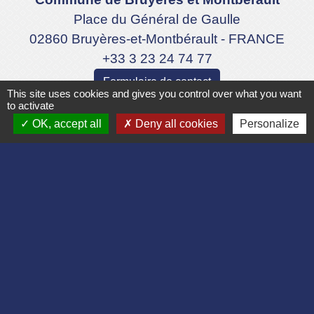
Place du Général de Gaulle
02860 Bruyères-et-Montbérault - FRANCE
+33 3 23 24 74 77
Formulaire de contact
This site uses cookies and gives you control over what you want
to activate
OK, accept all
Deny all cookies
Personalize
Liens
Département de l'Aisne
Communauté d'agglomération du Pays
Laonnois
Région des Hauts de France
Préfecture de l'Aisne
Association Bruyères Loisirs