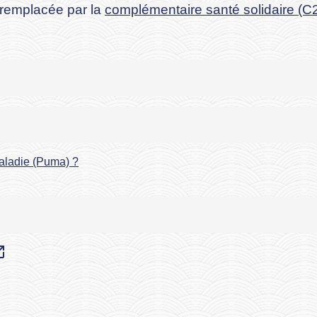
remplacée par la
complémentaire santé solidaire (C
maladie (Puma) ?
n_new