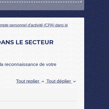
mpte personnel d'activité (CPA) dans le
DANS LE SECTEUR
la reconnaissance de votre
Tout replier
Tout déplier
keyboard_arrow_up
keyboard_arrow_down