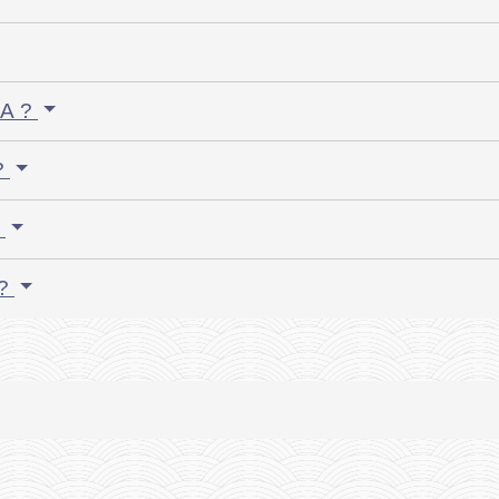
PA ?
?
?
 ?