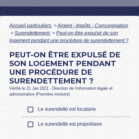
Accueil particuliers
>
Argent - Impôts - Consommation
>
Surendettement
>
Peut-on être expulsé de son
logement pendant une procédure de surendettement ?
PEUT-ON ÊTRE EXPULSÉ DE
SON LOGEMENT PENDANT
UNE PROCÉDURE DE
SURENDETTEMENT ?
Vérifié le 21 Jan 2021 - Direction de l'information légale et
administrative (Première ministre)
check_box_outline_blank
Le surendetté est locataire
check_box_outline_blank
Le surendetté est propriétaire