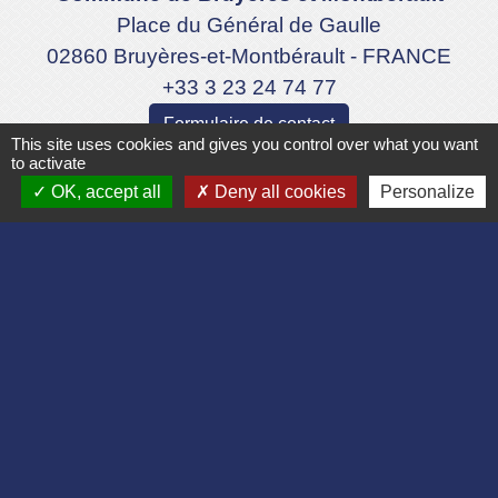
Place du Général de Gaulle
02860 Bruyères-et-Montbérault - FRANCE
+33 3 23 24 74 77
Formulaire de contact
This site uses cookies and gives you control over what you want
to activate
OK, accept all
Deny all cookies
Personalize
Liens
Département de l'Aisne
Communauté d'agglomération du Pays
Laonnois
Région des Hauts de France
Préfecture de l'Aisne
Association Bruyères Loisirs