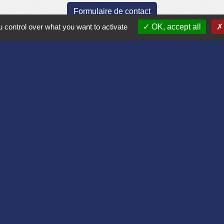
Formulaire de contact
 control over what you want to activate
OK, accept all
Liens
Aisne
lomération du Pays Laonnois
 de France
sne
es Loisirs
tique de confidentialité
-
Accessibilité
-
Plan du site