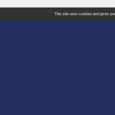
This site uses cookies and gives you
Département de l'
Communauté d'agg
Région des Hauts
Préfecture de l'Ai
Association Bruyèr
Mentions légales
-
Poli