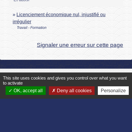
Licenciement économique nul, injustifié ou
irrégulier
Travail - Formation
Signaler une erreur sur cette page
Contact
This site uses cookies and gives you control over what you want
to activate
Commune de Bruyères et Montbérault
OK, accept all
Deny all cookies
Personalize
Place du Général de Gaulle
02860 Bruyères-et-Montbérault - FRANCE
+33 3 23 24 74 77
Formulaire de contact