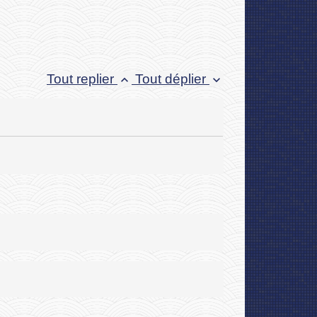
Tout replier
Tout déplier
keyboard_arrow_up
keyboard_arrow_down