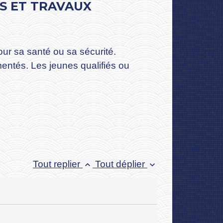
TS ET TRAVAUX
ur sa santé ou sa sécurité.
mentés. Les jeunes qualifiés ou
Tout replier
Tout déplier
keyboard_arrow_up
keyboard_arrow_down