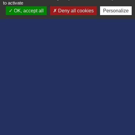
to activate
OK, accept all
Deny all cookies
Personalize
Contact
Commune de Bruyères et Montbérault
Place du Général de Gaulle
02860 Bruyères-et-Montbérault - FRANCE
+33 3 23 24 74 77
Formulaire de contact
Liens
Département de l'Aisne
Communauté d'agglomération du Pays
Laonnois