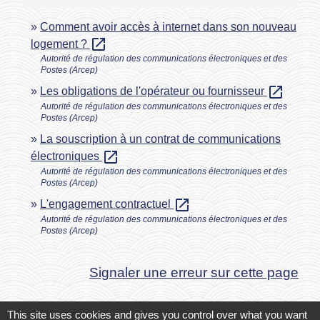
Comment avoir accès à internet dans son nouveau
open_in_new
logement ?
Autorité de régulation des communications électroniques et des
Postes (Arcep)
open_in_new
Les obligations de l'opérateur ou fournisseur
Autorité de régulation des communications électroniques et des
Postes (Arcep)
La souscription à un contrat de communications
open_in_new
électroniques
Autorité de régulation des communications électroniques et des
Postes (Arcep)
open_in_new
L'engagement contractuel
Autorité de régulation des communications électroniques et des
Postes (Arcep)
Signaler une erreur sur cette page
This site uses cookies and gives you control over what you want