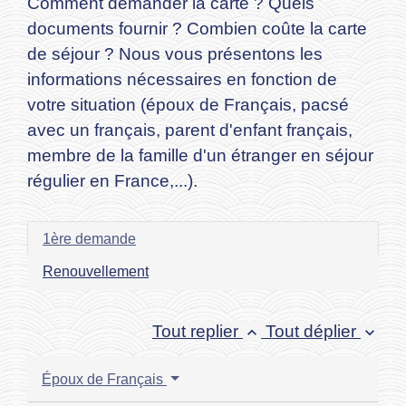
Comment demander la carte ? Quels
documents fournir ? Combien coûte la carte
de séjour ? Nous vous présentons les
informations nécessaires en fonction de
votre situation (époux de Français, pacsé
avec un français, parent d'enfant français,
membre de la famille d'un étranger en séjour
régulier en France,...).
1ère demande
Renouvellement
Tout replier
Tout déplier
keyboard_arrow_up
keyboard_arrow_down
Époux de Français