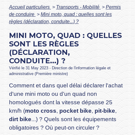
Accueil particuliers
>
Transports - Mobilité
>
Permis
de conduire
>
Mini moto, quad : quelles sont les
règles (déclaration, conduite...) ?
MINI MOTO, QUAD : QUELLES
SONT LES RÈGLES
(DÉCLARATION,
CONDUITE...) ?
Vérifié le 31 May 2023 - Direction de l'information légale et
administrative (Première ministre)
Comment et dans quel délai déclarer l'achat
d'une mini moto ou d'un quad non
homologués dont la vitesse dépasse 25
km/h (
moto cross
,
pocket bike
,
pit-bike
,
dirt bike
...) ? Quels sont les équipements
obligatoires ? Où peut-on circuler ?