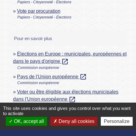
Papiers - Citoyenneté - Élections
Vote par procuration
Papiers - Citoyenneté - Élections
Pour en savoir plus
Élections en Europe : municipales, européennes et
open_in_new
dans le pays d'origine
Commission européenne
open_in_new
Pays de l'Union européenne
Commission européenne
Voter ou être éligible aux élections municipales
open_in_new
dans l'Union européenne
Toute l'Europe
This site uses cookies and gives you control over what you want
to activate
OK, accept all
Deny all cookies
Personalize
Signaler une erreur sur cette page