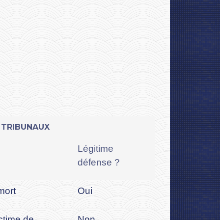
S TRIBUNAUX
Légitime
défense ?
mort
Oui
ctime de
Non