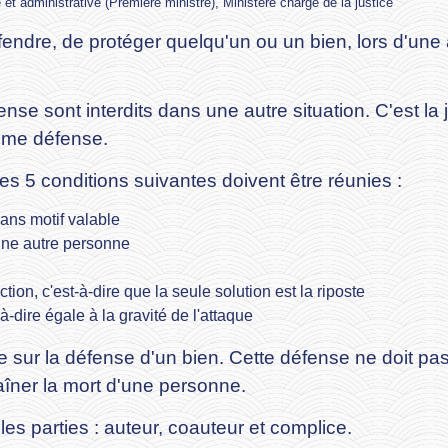
e et administrative (Première ministre), Ministère chargé de la justice
fendre, de protéger quelqu'un ou un bien, lors d'une
se sont interdits dans une autre situation. C'est la just
time défense.
les 5 conditions suivantes doivent être réunies :
 sans motif valable
 une autre personne
tion, c'est-à-dire que la seule solution est la riposte
à-dire égale à la gravité de l'attaque
re sur la défense d'un bien. Cette défense ne doit p
raîner la mort d'une personne.
es parties : auteur, coauteur et complice.