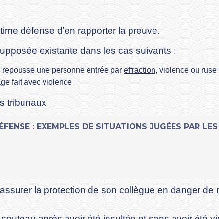
gitime défense d'en rapporter la preuve.
supposée existante dans les cas suivants :
ne repousse une personne entrée par
effraction
, violence ou ruse
age fait avec violence
s tribunaux
ÉFENSE : EXEMPLES DE SITUATIONS JUGÉES PAR LE
assurer la protection de son collègue en danger de 
uteau après avoir été insultée et sans avoir été vi