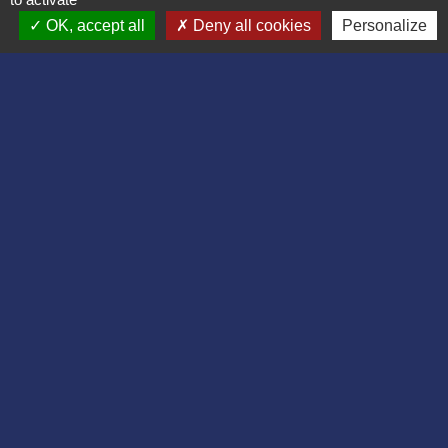
OK, accept all
Deny all cookies
Personalize
Liens
Département de l'Aisne
Communauté d'agglomération du Pays
Laonnois
Région des Hauts de France
Préfecture de l'Aisne
Association Bruyères Loisirs
Mentions légales
-
Politique de confidentialité
-
Accessibilité
-
Plan du site
-
Gestion des cookies