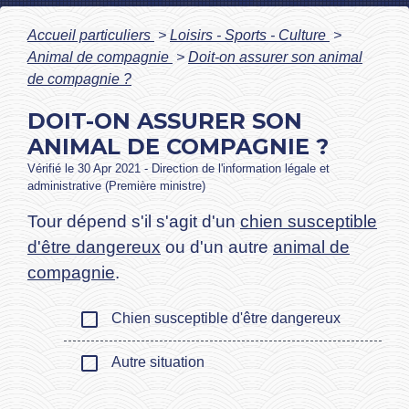
Accueil particuliers
>
Loisirs - Sports - Culture
>
Animal de compagnie
>
Doit-on assurer son animal
de compagnie ?
DOIT-ON ASSURER SON
ANIMAL DE COMPAGNIE ?
Vérifié le 30 Apr 2021 - Direction de l'information légale et
administrative (Première ministre)
Tour dépend s'il s'agit d'un
chien susceptible
d'être dangereux
ou d'un autre
animal de
compagnie
.
check_box_outline_blank
Chien susceptible d'être dangereux
check_box_outline_blank
Autre situation