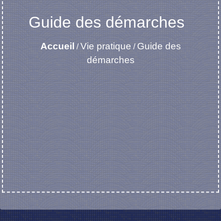
Guide des démarches
Accueil
Vie pratique
Guide des
/
/
démarches