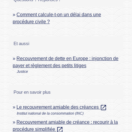
Comment calcule-t-on un délai dans une
procédure civile ?
Et aussi
Recouvrement de dette en Europe : injonction de
payer et règlement des petits litiges
Justice
Pour en savoir plus
open_in_new
Le recouvrement amiable des créances
Institut national de la consommation (INC)
Recouvrement amiable de créance : recourir à la
open_in_new
procédure simplifiée