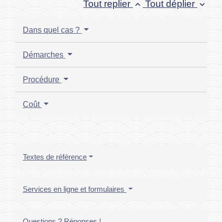
Tout replier
Tout déplier
keyboard_arrow_up
keyboard_arrow_down
Dans quel cas ?
Démarches
Procédure
Coût
Textes de référence
Services en ligne et formulaires
Questions ? Réponses !