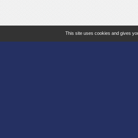
This site uses cookies and gives you
Département de l'
Communauté d'agg
Région des Hauts
Préfecture de l'Ai
Association Bruyèr
Mentions légales
-
Poli