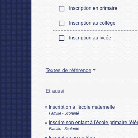
check_box_outline_blank
Inscription en primaire
check_box_outline_blank
Inscription au collège
check_box_outline_blank
Inscription au lycée
Textes de référence
Et aussi
Inscription à l'école maternelle
Famille - Scolarité
Inscrire son enfant à l'école primaire (él
Famille - Scolarité
Inscription au collège