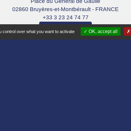
Place du Général de Gaulle
02860 Bruyères-et-Montbérault - FRANCE
+33 3 23 24 74 77
Formulaire de contact
 control over what you want to activate
OK, accept all
Liens
Aisne
lomération du Pays Laonnois
 de France
sne
es Loisirs
tique de confidentialité
-
Accessibilité
-
Plan du site