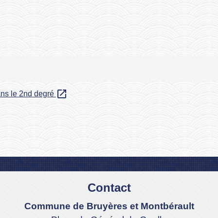
open_in_new
ans le 2nd degré
Contact
Commune de Bruyères et Montbérault