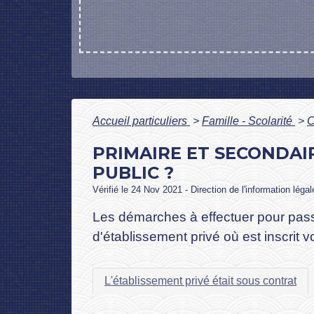
Accueil particuliers
>
Famille - Scolarité
>
C
PRIMAIRE ET SECONDAIR
PUBLIC ?
Vérifié le 24 Nov 2021 - Direction de l'information léga
Les démarches à effectuer pour pass
d'établissement privé où est inscrit v
L'établissement privé était sous contrat