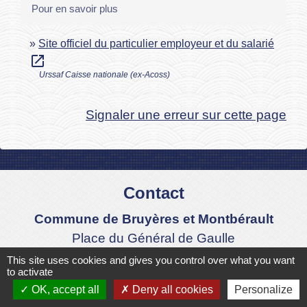
Pour en savoir plus
Site officiel du particulier employeur et du salarié
open_in_new
Urssaf Caisse nationale (ex-Acoss)
Signaler une erreur sur cette page
Contact
Commune de Bruyères et Montbérault
Place du Général de Gaulle
02860 Bruyères-et-Montbérault - FRANCE
This site uses cookies and gives you control over what you want
to activate
+33 3 23 24 74 77
OK, accept all
Deny all cookies
Personalize
Formulaire de contact