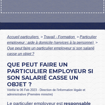
Accueil particuliers
>
Travail - Formation
>
Particulier
employeur : aide à domicile (services à la personne)
>
Que peut faire un particulier employeur si son salarié
casse un objet ?
QUE PEUT FAIRE UN
PARTICULIER EMPLOYEUR SI
SON SALARIÉ CASSE UN
OBJET ?
Vérifié le 06 Feb 2023 - Direction de l'information légale et
administrative (Première ministre)
Le particulier employeur est
responsable