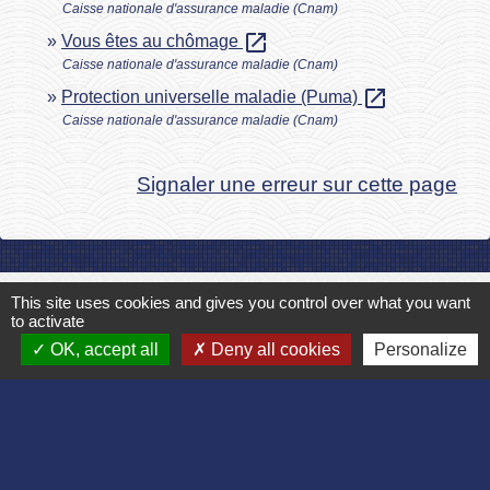
Caisse nationale d'assurance maladie (Cnam)
open_in_new
Vous êtes au chômage
Caisse nationale d'assurance maladie (Cnam)
open_in_new
Protection universelle maladie (Puma)
Caisse nationale d'assurance maladie (Cnam)
Signaler une erreur sur cette page
This site uses cookies and gives you control over what you want
Contact
to activate
Commune de Bruyères et Montbérault
OK, accept all
Deny all cookies
Personalize
Place du Général de Gaulle
02860 Bruyères-et-Montbérault - FRANCE
+33 3 23 24 74 77
Formulaire de contact