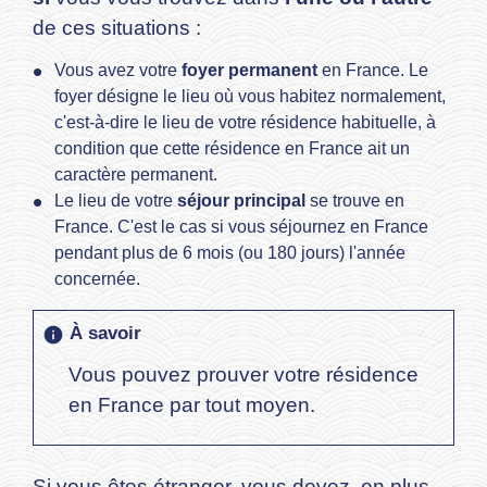
de ces situations :
Vous avez votre
foyer permanent
en France. Le
foyer désigne le lieu où vous habitez normalement,
c'est-à-dire le lieu de votre résidence habituelle, à
condition que cette résidence en France ait un
caractère permanent.
Le lieu de votre
séjour principal
se trouve en
France. C'est le cas si vous séjournez en France
pendant plus de 6 mois (ou 180 jours) l'année
concernée.
À savoir
info
Vous pouvez prouver votre résidence
en France par tout moyen.
Si vous êtes étranger, vous devez, en plus,