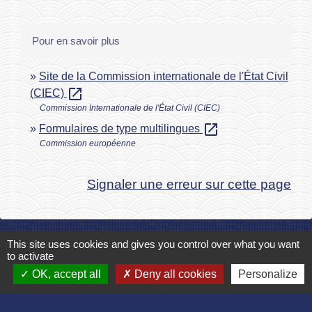
Pour en savoir plus
Site de la Commission internationale de l'État Civil
open_in_new
(CIEC)
Commission Internationale de l'État Civil (CIEC)
open_in_new
Formulaires de type multilingues
Commission européenne
Signaler une erreur sur cette page
This site uses cookies and gives you control over what you want
to activate
Contact
OK, accept all
Deny all cookies
Personalize
Commune de Bruyères et Montbérault
Place du Général de Gaulle