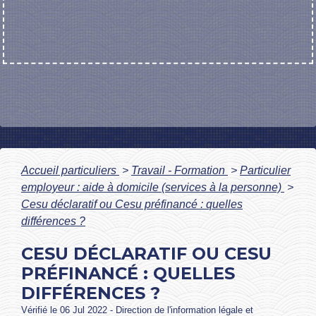
Accueil particuliers
>
Travail - Formation
>
Particulier
employeur : aide à domicile (services à la personne)
>
Cesu déclaratif ou Cesu préfinancé : quelles
différences ?
CESU DÉCLARATIF OU CESU
PRÉFINANCÉ : QUELLES
DIFFÉRENCES ?
Vérifié le 06 Jul 2022 - Direction de l'information légale et