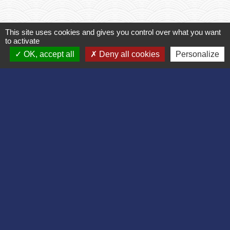
This site uses cookies and gives you control over what you want
Textes de référence
to activate
OK, accept all
Deny all cookies
Personalize
Services en ligne et formulaires
Questions ? Réponses !
Que faire en cas de perte, de vol ou de
détérioration d'un Cesu préfinancé ?
Quelle est la durée de validité d'un Cesu
préfinancé ?
Particulier employeur : à quoi sert le Cesu
déclaratif et comment y adhérer ?
Un particulier employeur peut-il payer son salarié