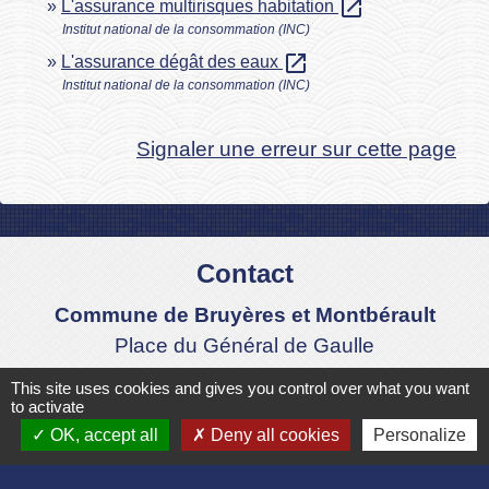
open_in_new
L'assurance multirisques habitation
Institut national de la consommation (INC)
open_in_new
L'assurance dégât des eaux
Institut national de la consommation (INC)
Signaler une erreur sur cette page
Contact
Commune de Bruyères et Montbérault
Place du Général de Gaulle
02860 Bruyères-et-Montbérault - FRANCE
This site uses cookies and gives you control over what you want
+33 3 23 24 74 77
to activate
OK, accept all
Deny all cookies
Personalize
Formulaire de contact