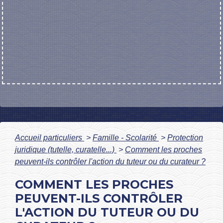
Accueil particuliers
>
Famille - Scolarité
>
Protection
juridique (tutelle, curatelle...)
>
Comment les proches
peuvent-ils contrôler l'action du tuteur ou du curateur ?
COMMENT LES PROCHES
PEUVENT-ILS CONTRÔLER
L'ACTION DU TUTEUR OU DU