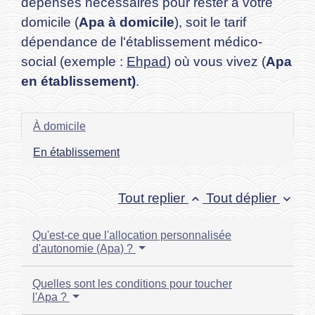
dépenses nécessaires pour rester à votre
domicile (
Apa à domicile
), soit le tarif
dépendance de l'établissement médico-
social (exemple :
Ehpad
) où vous vivez (
Apa
en établissement)
.
À domicile
En établissement
Tout replier
Tout déplier
keyboard_arrow_up
keyboard_arrow_down
Qu'est-ce que l'allocation personnalisée
d'autonomie (Apa) ?
Quelles sont les conditions pour toucher
l'Apa ?