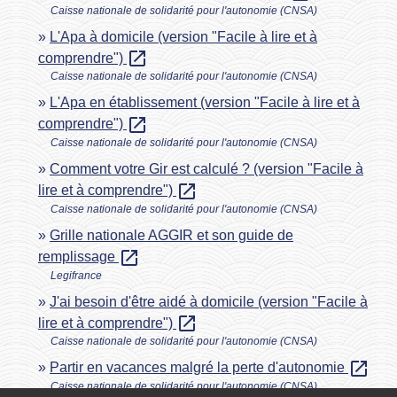
Caisse nationale de solidarité pour l'autonomie (CNSA)
L'Apa à domicile (version "Facile à lire et à
open_in_new
comprendre")
Caisse nationale de solidarité pour l'autonomie (CNSA)
L'Apa en établissement (version "Facile à lire et à
open_in_new
comprendre")
Caisse nationale de solidarité pour l'autonomie (CNSA)
Comment votre Gir est calculé ? (version "Facile à
open_in_new
lire et à comprendre")
Caisse nationale de solidarité pour l'autonomie (CNSA)
Grille nationale AGGIR et son guide de
open_in_new
remplissage
Legifrance
J'ai besoin d'être aidé à domicile (version "Facile à
open_in_new
lire et à comprendre")
Caisse nationale de solidarité pour l'autonomie (CNSA)
open_in_new
Partir en vacances malgré la perte d'autonomie
Caisse nationale de solidarité pour l'autonomie (CNSA)