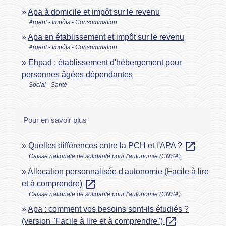
Apa à domicile et impôt sur le revenu
Argent - Impôts - Consommation
Apa en établissement et impôt sur le revenu
Argent - Impôts - Consommation
Ehpad : établissement d'hébergement pour
personnes âgées dépendantes
Social - Santé
Pour en savoir plus
open_in_new
Quelles différences entre la PCH et l'APA ?
Caisse nationale de solidarité pour l'autonomie (CNSA)
Allocation personnalisée d'autonomie (Facile à lire
open_in_new
et à comprendre)
Caisse nationale de solidarité pour l'autonomie (CNSA)
Apa : comment vos besoins sont-ils étudiés ?
open_in_new
(version "Facile à lire et à comprendre")