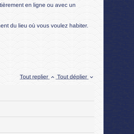
tièrement en ligne ou avec un
nt du lieu où vous voulez habiter.
Tout replier
Tout déplier
keyboard_arrow_up
keyboard_arrow_down