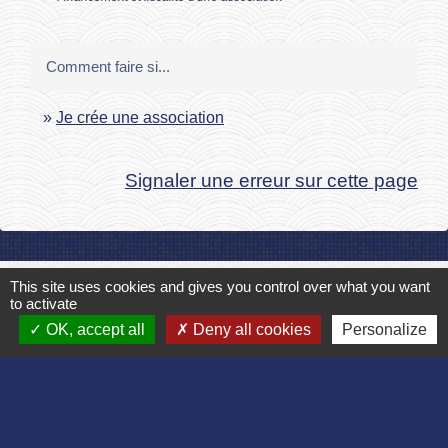
Comment faire si...
Je crée une association
Signaler une erreur sur cette page
This site uses cookies and gives you control over what you want
Contact
to activate
OK, accept all
Deny all cookies
Personalize
Commune de Bruyères et Montbérault
Place du Général de Gaulle
02860 Bruyères-et-Montbérault - FRANCE
+33 3 23 24 74 77